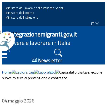
Ministero del Lavoro e delle Politiche Sociali
Ministero dell'interno
Ministero dell'istruzione
IT
Home
Integrazionemigranti.gov.it
Italiano
English
Vivere e lavorare in Italia
News
☰
Approfondimenti
Newsletter
Eventi
Home
Esplora tag
Caporalato
Caporalato digitale, ecco le
nuove misure di prevenzione e contrasto
Normativa
Progetti
04 maggio 2026