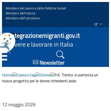
Ministero del Lavoro e delle Politiche Sociali
Ministero dell'interno
Ministero dell'istruzione
IT
Home
Integrazionemigranti.gov.it
Italiano
English
Vivere e lavorare in Italia
News
☰
Approfondimenti
Newsletter
Eventi
Home
Esplora tag
Donne
P.A. Trento: in partenza un
nuovo progetto per le donne richiedenti asilo
Normativa
Progetti
12 maggio 2026