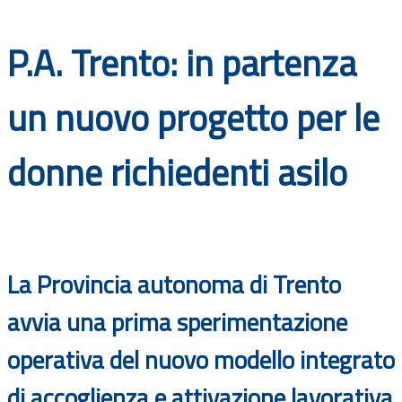
Documenti
P.A. Trento: in partenza
Bandi
un nuovo progetto per le
Guide
donne richiedenti asilo
La Provincia autonoma di Trento
avvia una prima sperimentazione
operativa del nuovo modello integrato
di accoglienza e attivazione lavorativa