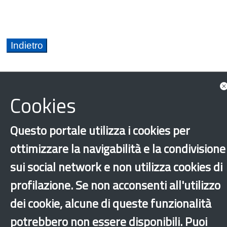
Cookies
Calabria
Cittadinanza
Questo portale utilizza i cookies per
Formazione e tirocini
Integrazione
ottimizzare la navigabilità e la condivisione
sui social network e non utilizza cookies di
Presenza nel territorio
Altri comuni
profilazione. Se non acconsenti all'utilizzo
‹
›
×
dei cookie, alcune di queste funzionalità
potrebbero non essere disponibili. Puoi