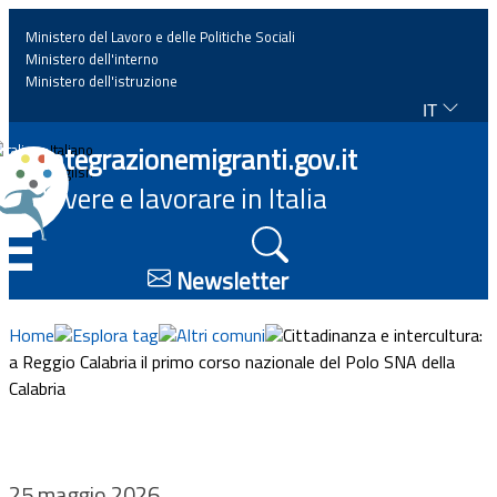
Ministero del Lavoro e delle Politiche Sociali
Ministero dell'interno
Ministero dell'istruzione
IT
Home
Integrazionemigranti.gov.it
Italiano
English
Vivere e lavorare in Italia
News
☰
Approfondimenti
Newsletter
Eventi
Home
Esplora tag
Altri comuni
Cittadinanza e intercultura:
a Reggio Calabria il primo corso nazionale del Polo SNA della
Calabria
Normativa
Progetti
25 maggio 2026