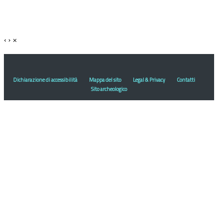
‹
›
×
Dichiarazione di accessibilità
Mappa del sito
Legal & Privacy
Contatti
Sito archeologico