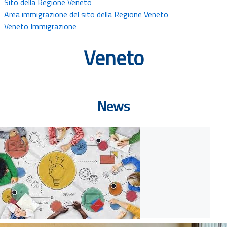
Sito della Regione Veneto
Documenti
Area immigrazione del sito della Regione Veneto
Veneto Immigrazione
Bandi
Veneto
Guide
News