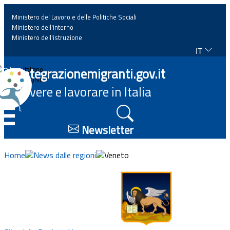
Ministero del Lavoro e delle Politiche Sociali
Ministero dell'interno
Ministero dell'istruzione
IT
Home
Integrazionemigranti.gov.it
Italiano
English
Vivere e lavorare in Italia
News
☰
Approfondimenti
Newsletter
Eventi
Home
News dalle regioni
Veneto
Normativa
Progetti