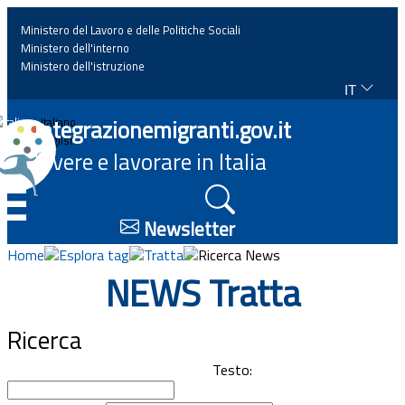
Ministero del Lavoro e delle Politiche Sociali
Ministero dell'interno
Ministero dell'istruzione
IT
Home
Integrazionemigranti.gov.it
Italiano
English
Vivere e lavorare in Italia
News
☰
Approfondimenti
Newsletter
Home
Esplora tag
Tratta
Ricerca News
Eventi
NEWS Tratta
Normativa
Ricerca
Progetti
Testo: