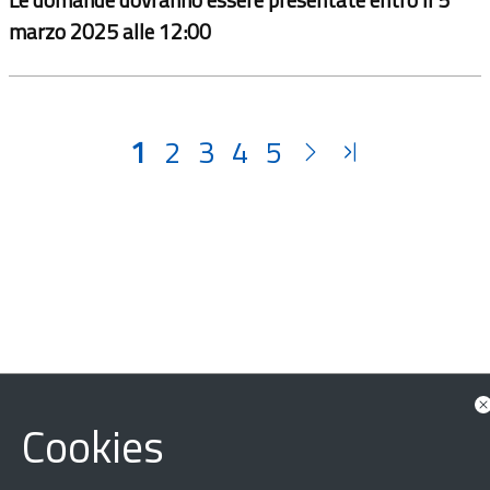
marzo 2025 alle 12:00
1
2
3
4
5
‹
›
×
Cookies
Dichiarazione di accessibilità
Mappa del sito
Legal & Privacy
Contatti
Sito archeologico