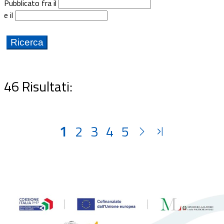
Pubblicato fra il
Documenti
e il
Bandi
Guide
46 Risultati:
1
2
3
4
5