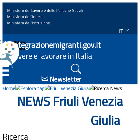
Ministero del Lavoro e delle Politiche Sociali
Ministero dell'interno
Ministero dell'istruzione
IT
Home
Integrazionemigranti.gov.it
Italiano
English
Vivere e lavorare in Italia
News
☰
Approfondimenti
Newsletter
Home
Esplora tag
Friuli Venezia Giulia
Ricerca News
Eventi
NEWS Friuli Venezia
Normativa
Giulia
Progetti
Ricerca