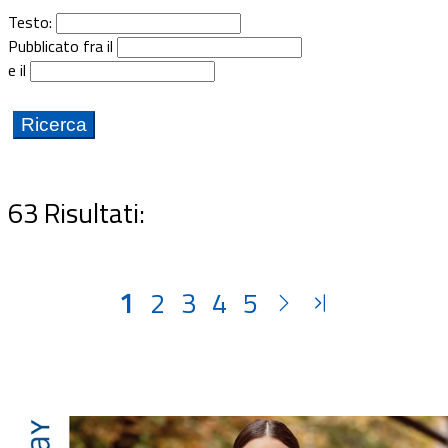
Documenti
Testo:
Pubblicato fra il
e il
Bandi
Guide
63 Risultati:
1
2
3
4
5