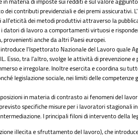
 in materia di imposte sui redditi e sul valore aggiunto
dei contributi previdenziali e dei premi assicurativi. L'
ll'eticità dei metodi produttivi attraverso la pubblicaz
 i datori di lavoro a comportamenti virtuosi e risponder
ia, provenienti anche da altri Paesi europei.
introduce l'Ispettorato Nazionale del Lavoro quale Agen
IL. Esso, tra l'altro, svolge le attività di prevenzione 
erso e irregolare. Inoltre esercita e coordina su tutto 
nché legislazione sociale, nei limiti delle competenze g
posizioni in materia di contrasto ai fenomeni del lavor
 previsto specifiche misure per i lavoratori stagionali i
intermediazione. I principali filoni di intervento della l
azione illecita e sfruttamento del lavoro), che introduc