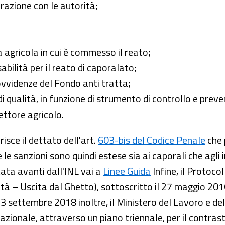
orazione con le autorità;
a agricola in cui è commesso il reato;
abilità per il reato di caporalato;
ovvidenze del Fondo anti tratta;
i qualità, in funzione di strumento di controllo e preve
settore agricolo.
isce il dettato dell'art.
603-bis del Codice Penale
che 
 le sanzioni sono quindi estese sia ai caporali che agli
tata avanti dall'INL vai a
Linee Guida
Infine, il Protoco
ità – Uscita dal Ghetto), sottoscritto il 27 maggio 20
 3 settembre 2018 inoltre, il Ministero del Lavoro e de
nazionale, attraverso un piano triennale, per il contr