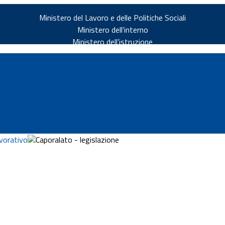
Ministero del Lavoro e delle Politiche Sociali
Ministero dell'interno
Ministero dell'istruzione
vorativo
Caporalato - legislazione
v.it
ia