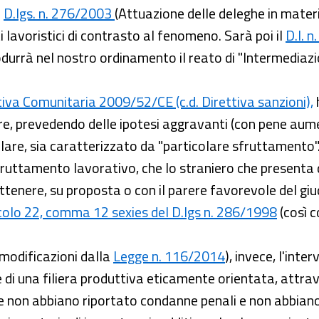
l
D.lgs. n. 276/2003
(Attuazione delle deleghe in materi
i lavoristici di contrasto al fenomeno. Sarà poi il
D.l. 
rodurrà nel nostro ordinamento il reato di "Intermediazi
tiva Comunitaria 2009/52/CE (c.d. Direttiva sanzioni),
h
e, prevedendo delle ipotesi aggravanti (con pene aument
egolare, sia caratterizzato da "particolare sfruttamento".
are sfruttamento lavorativo, che lo straniero che prese
ottenere, su proposta o con il parere favorevole del g
icolo 22, comma 12 sexies del D.lgs n. 286/1998
(così 
 modificazioni dalla
Legge n. 116/2014
), invece, l'inte
e di una filiera produttiva eticamente orientata, attrav
he non abbiano riportato condanne penali e non abbiano 