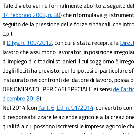
Tale divieto venne formalmente abolito a seguito de
14 febbraio 2003, n. 30
) che riformulava gli strument
seguito della pressione delle forze sindacali, che int
c.p.).
Il
D.lgs. n. 109/2012
, con cui è stata recepita la
Diret
lavoro che assumono lavoratori in posizione irregolar
di impiego di cittadini stranieri il cui soggiorno è irr
degli illeciti ha previsto, per le ipotesi di particol
instaurato nei confronti del datore di lavoro, possa 
DENOMINATO "PER CASI SPECIALI" ai sensi
dell'art
dicembre 2018
).
Nel 2014 (con
l'art. 6, D.l. n. 91/2014
, convertito con
di responsabilizzare le aziende agricole alla creazion
qualità a cui possono iscriversi le imprese agricole c