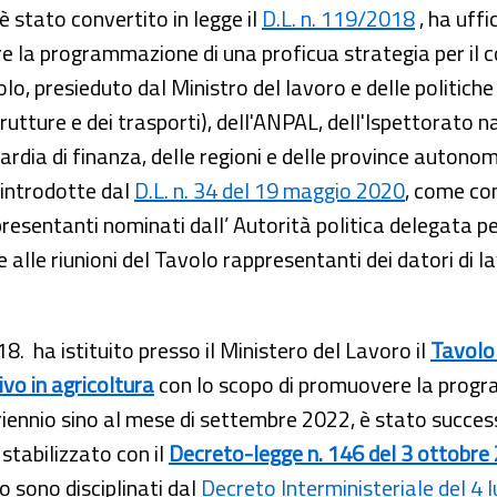
 è stato convertito in legge il
D.L. n. 119/2018
, ha uffi
a programmazione di una proficua strategia per il c
lo, presieduto dal Ministro del lavoro e delle politiche
astrutture e dei trasporti), dell'ANPAL, dell'Ispettorato
uardia di finanza, delle regioni e delle province autono
 introdotte dal
D.L. n. 34 del 19 maggio 2020
, come co
entanti nominati dall’ Autorità politica delegata per l
alle riunioni del Tavolo rappresentanti dei datori di la
8. ha istituito presso il Ministero del Lavoro il
Tavolo 
vo in agricoltura
con lo scopo di promuovere la progra
triennio sino al mese di settembre 2022,
è stato succe
 stabilizzato con il
Decreto-legge n. 146 del 3 ottobre 
o sono disciplinati dal
Decreto Interministeriale del 4 