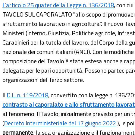
L'articolo 25 quater della Legge n. 136/2018
, con cui
TAVOLO SUL CAPORALATO "allo scopo di promuovere l
sfruttamento lavorativo in agricoltura". Il nuovo Tavo
Ministeri (Interno, Giustizia, Politiche agricole, Infr
Carabinieri per la tutela del lavoro, del Corpo della g
nazionale dei comuni italiani (ANCI). Con le modifiche
composizione del Tavolo è stata estesa anche a rappres
delegata per le pari opportunità. Possono partecipare 
organizzazioni del Terzo settore.
Il
D.L. n. 119/2018
, convertito con la legge n. 136/201
contrasto al caporalato e allo sfruttamento lavorati
al fenomeno. Il Tavolo, inizialmente previsto per un 
(
Decreto Interministeriale del 17 giugno 2022
), e poi
permanente
; la sua organizzazione e il funzionament