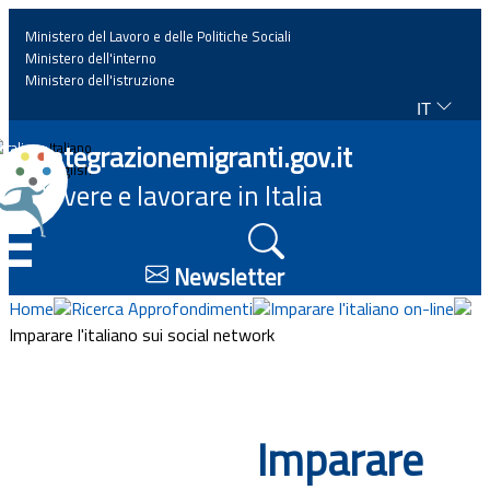
Ministero del Lavoro e delle Politiche Sociali
Ministero dell'interno
Ministero dell'istruzione
IT
Home
Integrazionemigranti.gov.it
Italiano
English
Vivere e lavorare in Italia
News
☰
Approfondimenti
Newsletter
Home
Ricerca Approfondimenti
Imparare l'italiano on-line
Eventi
Imparare l'italiano sui social network
Normativa
Imparare
Progetti