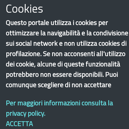
Cookies
Questo portale utilizza i cookies per
ottimizzare la navigabilità e la condivisione
sui social network e non utilizza cookies di
profilazione. Se non acconsenti all'utilizzo
dei cookie, alcune di queste funzionalità
potrebbero non essere disponibili. Puoi
‹
›
×
comunque scegliere di non accettare
Dichiarazione di accessibilità
Mappa del sito
Legal & Privacy
Contatti
Per maggiori informazioni consulta la
Sito archeologico
privacy policy.
ACCETTA