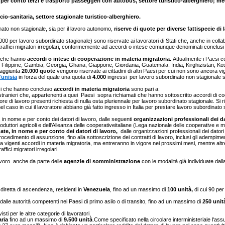
per conto terzi e trasporto passeggeri con autobus, settore turistico-alberghiero; me
socio-sanitaria, settore stagionale turistico-alberghiero.
nato non stagionale, sia per il lavoro autonomo,
riserve di quote per diverse fattispecie di l
 per lavoro subordinato stagionale) sono riservate ai lavoratori di Stati che, anche in collabo
n traffici migratori irregolari, conformemente ad accordi o intese comunque denominati conclusi in
si che hanno
accordi o intese di cooperazione in materia migratoria.
Attualmente i Paesi co
, Filippine, Gambia, Georgia, Ghana, Giappone, Giordania, Guatemala, India, Kirghizistan, Ko
 aggiunta
20.000 quote
vengono riservate ai cittadini di altri Paesi per cui non sono ancora v
Tunisia
in forza del quale una quota di
4.000
ingressi per lavoro subordinato non stagionale sar
aesi che hanno concluso
accordi in materia migratoria
sono pari a:
 stranieri che, appartenenti a quei Paesi sopra richiamati che hanno sottoscritto accordi di coop
re di lavoro presenti richiesta di nulla osta pluriennale per lavoro subordinato stagionale. Si r
el caso in cui il lavoratore abbiano già fatto ingresso in Italia per prestare lavoro subordinat
n nome e per conto dei datori di lavoro, dalle seguenti
organizzazioni professionali dei da
produttori agricoli e dell'Alleanza delle cooperativeitaliane (Lega nazionale delle cooperative 
ate, in nome e per conto dei datori di lavoro,
dalle organizzazioni professionali dei datori 
procedimento di assunzione, fino alla sottoscrizione dei contratti di lavoro, inclusi gli adempim
ora vigenti accordi in materia migratoria, ma entreranno in vigore nei prossimi mesi, mentre alt
ffici migratori irregolari.
lavoro anche da parte delle
agenzie di somministrazione
con le modalità già individuate dall
a diretta di ascendenza, residenti in
Venezuela
, fino ad un massimo di
100 unità,
di cui 90 per
o dalle autorità competenti nei Paesi di primo asilo o di transito, fino ad un massimo di
250 unit
sti per le altre categorie di lavoratori.
aria
fino ad un massimo di
9.500 unità
.Come specificato nella circolare interministeriale l'as