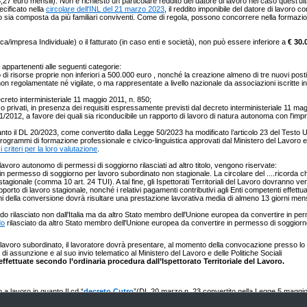
euro mensili). Non è richiesto un particolare reddito del datore di lavoro nel caso quest'ultimo
cificato nella
circolare dell'INL del 21 marzo 2023
, il reddito imponibile del datore di lavor
ro sia composta da più familiari conviventi. Come di regola, possono concorrere nella formazione 
ica/impresa Individuale) o il fatturato (in caso enti e società), non può essere inferiore a
€ 30.
appartenenti alle seguenti categorie:
o di risorse proprie non inferiori a 500.000 euro , nonché la creazione almeno di tre nuovi posti
non regolamentate né vigilate, o ma rappresentate a livello nazionale da associazioni iscritte in
ecreto interministeriale 11 maggio 2011, n. 850;
ici o privati, in presenza dei requisiti espressamente previsti dal decreto interministeriale 11 ma
 221/2012, a favore dei quali sia riconducibile un rapporto di lavoro di natura autonoma con l'i
nto il DL 20/2023, come convertito dalla Legge 50/2023 ha modificato l’articolo 23 del Testo U
 programmi di formazione professionale e civico-linguistica approvati dal Ministero del Lavoro e d
criteri per la loro valutazione
.
avoro autonomo di permessi di soggiorno rilasciati ad altro titolo, vengono riservate:
in permesso di soggiorno per lavoro subordinato non stagionale. La circolare del ....ricorda c
gionale (comma 10 art. 24 TUI). A tal fine, gli Ispettorati Territoriali del Lavoro dovranno veri
rto di lavoro stagionale, nonché i relativi pagamenti contributivi agli Enti competenti effettuat
fini della conversione dovrà risultare una prestazione lavorativa media di almeno 13 giorni mensil
do rilasciato non dall'Italia ma da altro Stato membro dell'Unione europea da convertire in p
do
rilasciato da altro Stato membro dell'Unione europea da convertire in permesso di soggior
in lavoro subordinato, il lavoratore dovrà presentare, al momento della convocazione presso lo 
assunzione e al suo invio telematico al Ministero del Lavoro e delle Politiche Sociali
 effettuate secondo l’ordinaria procedura dall’Ispettorato Territoriale del Lavoro.
 a lavoro in quanto Il cd “
decreto Cutro
”(DL 20 marzo n. 23 convertito nella Legge 5 maggi
 che tali permessi, purché ancora in corso di validità, possono ora essere convertiti in qualsi