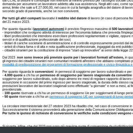
dal CCNL di settore e comunque non inferiore al minimo previsto per l'assegno sociale (503,27 
domanda per assumere un lavoratore addetto alla sua assistenza. Negli altri casi, come spe
annui, limite che sale a € 27.000,00, nel caso in cui la famiglia anagrafica del datore di lavo
secondo grado di parentela, anche se non conviventi.
Per tutti gli altri comparti
lavorativi il
reddito idel datore
di lavoro (in caso di persona fis
del 21 marzo 2023.
Per quanto riguarda i
lavoratori autonomi
è previsto l'ingresso massimo di
500 lavoratori
- imprenditori che svolgono attività di interesse per l'economia italiana che preveda l'impieg
- liberi professionisti che intendono esercitare professioni regolamentate o vigilate, oppure 
servizi e di qualificazione professionale dei soci;
- titolari di cariche societarie di amministrazione e di controllo espressamente previsti dal d
- artisti di chiara fama o di alta e nota qualificazione professionale, ingaggiati da enti pubbl
- cittadini stranieri per la costituzione di imprese "start-up innovative" ai sensi della legge
Dal 2023
non sono invece più previste quote per i lavoratori formati all'estero,
in qua
gli ingressi dei cittadini stranieri non comunitari residenti all’estero che abbiano completato
modalità di predisposizione dei programmi di formazione professionale e civico-linguistica e i 
Per quanto riguarda le
conversioni
in permessi di soggiorno per lavoro subordinato e per l
-
4.000 quote
a chi ha un
permesso di soggiorno per lavoro stagionale da convertire
soggiorno per lavoro subordinato, solo dopo almeno tre mesi di regolare rapporto di lavoro sta
assunzione in occasione del primo ingresso per lavoro stagionale, la durata dello stesso rappo
prestazioni lavorative dei lavoratori stagionali sono effettuate “a giornate” e non a mesi, ai 
previdenziale.
-
100 quote
riservate a chi ha un permesso di soggiorno Ue per soggiornanti di lungo perio
- 50 quote
riservate a chi ha un
permesso di soggiorno UE per soggiornanti di lungo perio
La circolare interministeriale del 27 ottobre 2023 ha ribadito che, nel caso di conversione 
Successivamente il sistema provvederà alla generazione della Comunicazione Obbligatoria di 
Per tutte le ipotesi di richieste di conversione le verifiche sulle condizioni vengono
Si ricorda, infine, che dal 2023 non sono più previste quote di conversione da studio/tirocinio
permessi alla disponibilità di una quota
prevista dal decreto flussi annuale. Ne consegue