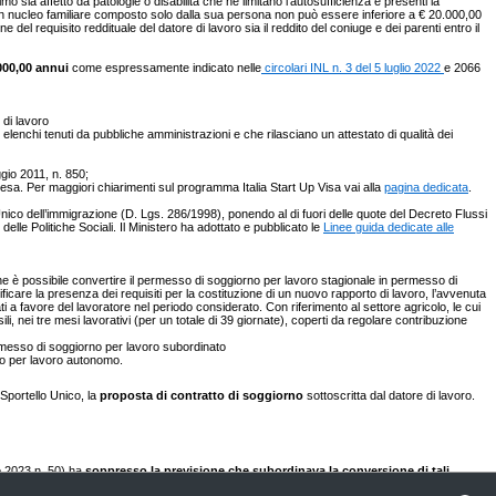
 sia affetto da patologie o disabilità che ne limitano l’autosufficienza e presenti la
o con nucleo familiare composto solo dalla sua persona non può essere inferiore a € 20.000,00
del requisito reddituale del datore di lavoro sia il reddito del coniuge e dei parenti entro il
000,00 annui
come espressamente indicato nelle
circolari INL n. 3 del 5 luglio 2022
e 2066
 di lavoro
 elenchi tenuti da pubbliche amministrazioni e che rilasciano un attestato di qualità dei
ggio 2011, n. 850;
mpresa. Per maggiori chiarimenti sul programma Italia Start Up Visa vai alla
pagina dedicata
.
nico dell’immigrazione (D. Lgs. 286/1998), ponendo al di fuori delle quote del Decreto Flussi
elle Politiche Sociali. Il Ministero ha adottato e pubblicato le
Linee guida dedicate alle
he è possibile convertire il permesso di soggiorno per lavoro stagionale in permesso di
ficare la presenza dei requisiti per la costituzione di un nuovo rapporto di lavoro, l’avvenuta
i a favore del lavoratore nel periodo considerato. Con riferimento al settore agricolo, le cui
i, nei tre mesi lavorativi (per un totale di 39 giornate), coperti da regolare contribuzione
ermesso di soggiorno per lavoro subordinato
no per lavoro autonomo.
Sportello Unico, la
proposta di contratto di soggiorno
sottoscritta dal datore di lavoro.
o 2023 n. 50) ha
soppresso la previsione che subordinava la conversione di tali
asi momento dell’anno e senza limiti numerici, attraverso l'nvio dei modelli VA o Z.