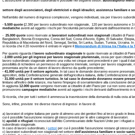
L'assunzione di lavoratori subordinati è possibile nei seguenti settori:
autotrasporto merci 
settore degli acconciatori, degli elettricisti e degli idraulici; assistenza familiare e 
Nell’ambito del numero di ingressi complessivi, vengono individuati, sia per il lavoro subordi
-
5.500 quote (
2.380 per lavoro subordinato non stagionale, 120 per lavoro autonomo e 3.000
mediatiche
aventi ad oggetto i rischi per l'incolumità personale derivanti dall'inserimento i
-
25.000 quote
sono riservate ai
lavoratori subordinati non stagionali
cittadini di Pae
Bangladesh, Bosnia Erzegovina, Corea del Sud, Costa d'Avorio, Egitto, El Salvador, Etiopia
Repubblica di Macedonia del Nord, Senegal, Serbia, Sri Lanka, Sudan, Tunisia, Ucraina. In
si ricorda che il 20 novembre è entrato in vigore il
Memorandum di Intesa tra l'Italia e la 
Per quanto riguarda il
lavoro subordinato stagionale
le quote riservate ai cittadini di P
- 2.000 unità per gli ingressi per lavoro stagionale pluriennale,
ossia per quei cittadini
lavoro subordinato stagionale almeno una volta nei cinque anni precedenti e per i quali il dato
possibilità di richiedere un permesso di soggiorno triennale, sempre per lavoro stagionale, n
presentata anche da un datore di lavoro diverso da quello precedente;
- 41.000 unità per il settore agricolo.
In tal caso le domande dovranno essere presenate, i
agricoltori, della Confederazione generale dell'agricoltura italiana, della Confederazione di 
-
31.000 unità per il settore turistico. In tal caso le domande dovranno essere presen
limitano all’inoltro delle istanze, ma hanno l’impegno di sovraintendere alla conclusione del 
In aggiunta
12.000 quote
vengono riservate ai cittadini di altri Paesi per cui non sono anc
promuovono
campagne mediatiche
aventi ad oggetto i rischi derivanti dall'inserimento in tra
Si ricorda, che per tutti i settori è ammessa la trasmissione della domanda di nulla osta al 
Sono, infine, previste tre diverse riserve di ingressi in favore di:
a) lavoratori di origine italiana per parte di almeno uno dei genitori fino al terzo grado in line
cui è possibile l'assunzione restano gli stessi previsti per le altre categorie di lavoratori.
b)
apolidi e rifugiati
riconosciuti dall'Alto Commissariato delle Nazioni Unite per i rifugiati 
subordinato stagionale.
In caso di lavoro subordinato, i
settori
per cui è possibile l'assunzione restano gli stessi previ
c) lavoratori subordinati non stagionali nel settore
dell'assistenza familiare e socio-sanit