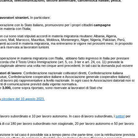
ccanica; telecomunicazioni; settore alimentare; cantieristica navale; pesca
;
avoratori stranieri.
In particolare:
razione con lo Stato italiano, promuovono per i propri cittadini
campagne
 materia con l’Italia;
n cui sono stati stipulati accordi in materia migratoria risultano: Albania, Algeria,
sovo, Mali, Marocco, Mauritius, Moldova, Montenegro, Niger, Nigeria, Pakistan, Perù,
igenti accordi in materia migratoria, ma entreranno in vigore nei prossimi mesi. In proposito
à riservata ai lavoratori tunisini.
erazione in materia migratoria con l’Italia, abbiano fatto ingresso in Italia per prestare
icorda che il Testo Unico Immigrazione (art. 5, co. 3-ter e art. 24, co. 11) prevede la
o stagionale almeno una volta nei cinque anni precedenti. In tali casi la domanda può essere
tori di lavoro
: Confederazione nazionale coltivatori diretti, Confederazione italiana
e mutue, Confederazione cooperative italiane e Associazione generale cooperative italiane);
di lavoro più rappresentative a livello nazionale. In ogni caso le Associazioni datoriali non si
enti di comunicazione previsti dalla vigente normativa.
re
3.000,
come sopra riportato, sono riservate ai lavoratori di Stati che
a
circolare del 10 agosto 2023.
 lavoro subordinato e 10 per lavoro autonomo. In caso di lavoro subordinato, i
settori
per
à
di cui 180 per lavoro subordinato non stagionale, 20 per lavoro autonomo e 50 per lavoro
sunzione in tal caso è possibile sia a tempo pieno che parte-time, con la retribuzione prevista