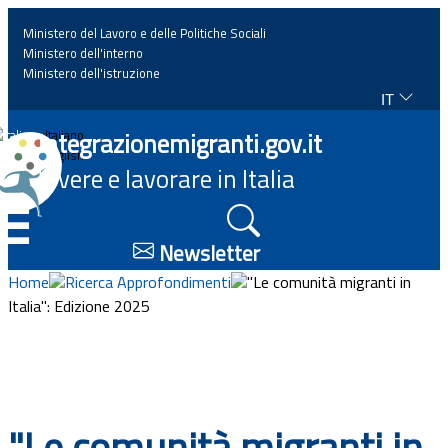
Ministero del Lavoro e delle Politiche Sociali
Ministero dell'interno
Ministero dell'istruzione
IT
Home
Integrazionemigranti.gov.it
Italiano
English
Vivere e lavorare in Italia
News
☰
Approfondimenti
Newsletter
Home
Ricerca Approfondimenti
"Le comunità migranti in
Eventi
Italia": Edizione 2025
Normativa
Progetti
"Le comunità migranti in