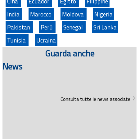
Cina
Ecuador
Egitto
Filippine
India
Marocco
Moldova
Nigeria
Pakistan
Perù
Senegal
Sri Lanka
Tunisia
Ucraina
Guarda anche
News
Consulta tutte le news associate