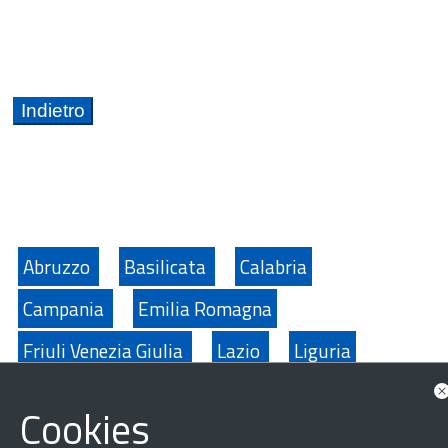
Abruzzo
Basilicata
Calabria
Campania
Emilia Romagna
Friuli Venezia Giulia
Lazio
Liguria
Lombardia
Marche
Molise
Piemonte
Cookies
Provincia Autonoma di Bolzano