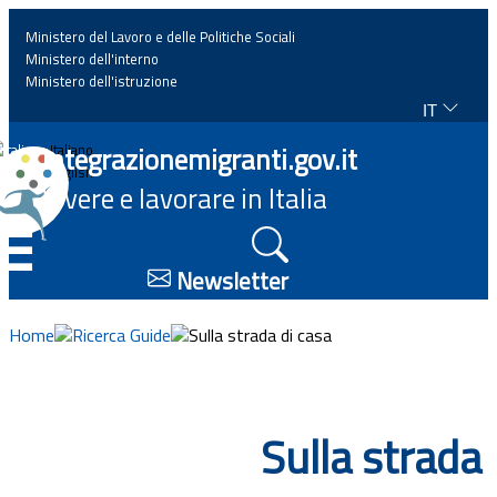
Ministero del Lavoro e delle Politiche Sociali
Ministero dell'interno
Ministero dell'istruzione
IT
Home
Integrazionemigranti.gov.it
Italiano
English
Vivere e lavorare in Italia
News
☰
Approfondimenti
Newsletter
Eventi
Home
Ricerca Guide
Sulla strada di casa
Normativa
Sulla strada
Progetti