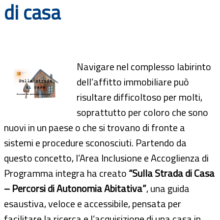
di casa
Documenti
Bandi
Guide
Navigare nel complesso labirinto
dell’affitto immobiliare può
risultare difficoltoso per molti,
soprattutto per coloro che sono
nuovi in un paese o che si trovano di fronte a
sistemi e procedure sconosciuti. Partendo da
questo concetto, l’Area Inclusione e Accoglienza di
Programma integra ha creato
“Sulla Strada di Casa
– Percorsi di Autonomia Abitativa”
, una guida
esaustiva, veloce e accessibile, pensata per
facilitare la ricerca e l’acquisizione di una casa in