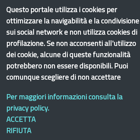
Questo portale utilizza i cookies per
Provincia Autonoma di Trento
Puglia
ottimizzare la navigabilità e la condivisione
Sardegna
Sicilia
Toscana
Umbria
sui social network e non utilizza cookies di
Valle D'Aosta
Veneto
Casa
profilazione. Se non acconsenti all'utilizzo
Integrazione
Altri comuni
dei cookie, alcune di queste funzionalità
potrebbero non essere disponibili. Puoi
‹
›
×
comunque scegliere di non accettare
Dichiarazione di accessibilità
Mappa del sito
Legal & Privacy
Contatti
Per maggiori informazioni consulta la
Sito archeologico
privacy policy.
ACCETTA
RIFIUTA