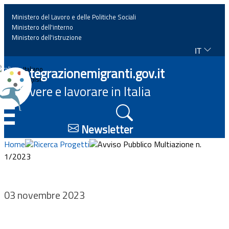
Ministero del Lavoro e delle Politiche Sociali
Ministero dell'interno
Ministero dell'istruzione
IT
Home
Integrazionemigranti.gov.it
Italiano
English
Vivere e lavorare in Italia
News
☰
Approfondimenti
Newsletter
Home
Ricerca Progetti
Avviso Pubblico Multiazione n.
Eventi
1/2023
Normativa
03 novembre 2023
Progetti