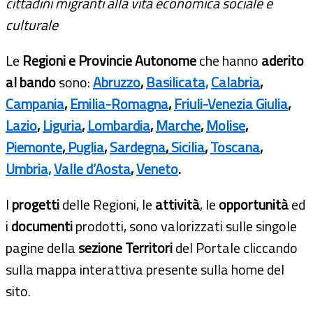
cittadini migranti alla vita economica sociale e
culturale
Le
Regioni e Provincie Autonome
che hanno
aderito
al bando
sono:
Abruzzo
,
Basilicata,
Calabria
,
Campania
,
Emilia-Romagna
,
Friuli-Venezia Giulia
,
Lazio
,
Liguria
,
Lombardia
,
Marche
,
Molise
,
Piemonte
,
Puglia
,
Sardegna
,
Sicilia
,
Toscana
,
Umbria,
Valle d’Aosta
,
Veneto
.
I
progetti
delle Regioni, le
attività
,
le
opportunità
ed
i
documenti
prodotti, sono valorizzati sulle singole
pagine della
sezione Territori
del Portale cliccando
sulla mappa interattiva presente sulla home del
sito.