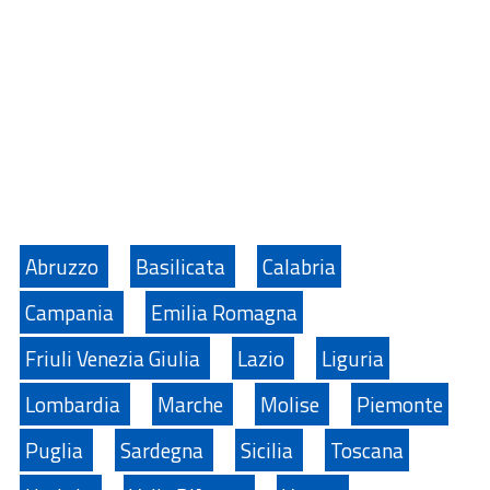
Abruzzo
Basilicata
Calabria
Campania
Emilia Romagna
Friuli Venezia Giulia
Lazio
Liguria
Lombardia
Marche
Molise
Piemonte
Puglia
Sardegna
Sicilia
Toscana