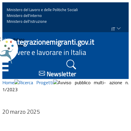
Ministero del Lavoro e delle Politiche Sociali
Ministero dell'interno
Ministero dell'istruzione
IT
Home
Integrazionemigranti.gov.it
Italiano
English
Vivere e lavorare in Italia
News
☰
Approfondimenti
Newsletter
Home
Ricerca Progetti
Avviso pubblico multi- azione n.
Eventi
1/2023
Normativa
20 marzo 2025
Progetti