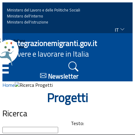
Ministero del Lavoro e delle Politiche Sociali
Ministero dell'interno
Ministero dell'istruzione
IT
Home
Integrazionemigranti.gov.it
Italiano
English
Vivere e lavorare in Italia
News
☰
Approfondimenti
Newsletter
Home
Ricerca Progetti
Eventi
Progetti
Normativa
Ricerca
Progetti
Testo: