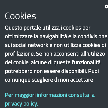
Documenti
Cookies
Bandi
Questo portale utilizza i cookies per
Guide
ottimizzare la navigabilità e la condivisione
sui social network e non utilizza cookies di
profilazione. Se non acconsenti all'utilizzo
dei cookie, alcune di queste funzionalità
potrebbero non essere disponibili. Puoi
comunque scegliere di non accettare
‹
›
×
Per maggiori informazioni consulta la
Dichiarazione di accessibilità
Mappa del sito
Legal & Privacy
Contatti
privacy policy.
Sito archeologico