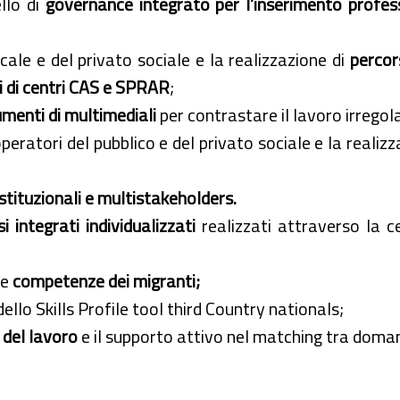
lo di
governance integrato per l’inserimento profes
cale e del privato sociale e la realizzazione di
percor
i di centri CAS e SPRAR
;
umenti di multimediali
per contrastare il lavoro irregol
peratori del pubblico e del privato sociale e la realiz
istituzionali e multistakeholders.
i integrati individualizzati
realizzati attraverso la c
le
competenze dei migranti;
 dello Skills Profile tool third Country nationals;
e del lavoro
e il supporto attivo nel matching tra doma