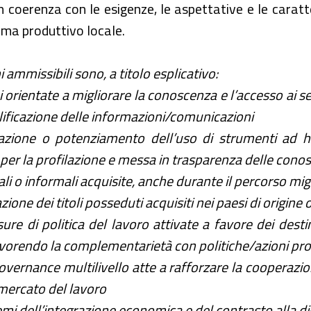
n coerenza con le esigenze, le aspettative e le caratte
ema produttivo locale.
i ammissibili sono, a titolo esplicativo:
i orientate a migliorare la conoscenza e l’accesso ai se
ificazione delle informazioni/comunicazioni
vazione o potenziamento dell’uso di strumenti ad ho
er la profilazione e messa in trasparenza delle cono
li o informali acquisite, anche durante il percorso mig
azione dei titoli posseduti acquisiti nei paesi di origine
 misure di politica del lavoro attivate a favore dei de
zi favorendo la complementarietà con politiche/azioni 
governance multilivello atte a rafforzare la cooperazi
l mercato del lavoro
temi dell’integrazione economica e del contrasto alla d