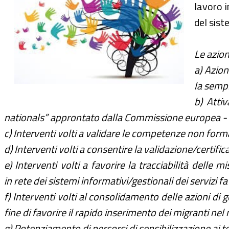
lavoro i
del sist
Le azion
a) Azion
la sempl
b) Atti
nationals” approntato dalla Commissione europea - p
c) Interventi volti a validare le competenze non forma
d) Interventi volti a consentire la validazione/certific
e) Interventi volti a favorire la tracciabilità delle
in rete dei sistemi informativi/gestionali dei servi
f) Interventi volti al consolidamento delle azioni di 
fine di favorire il rapido inserimento dei migranti ne
g) Potenziamento di percorsi di sensibilizzazione ai 