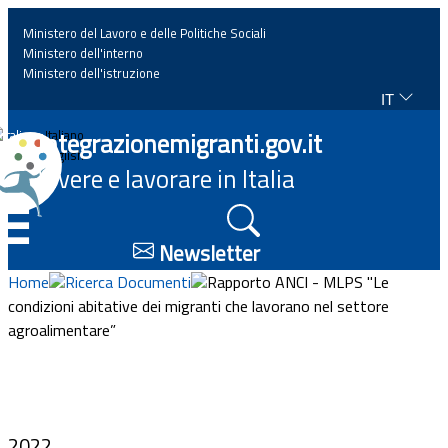
Ministero del Lavoro e delle Politiche Sociali
Ministero dell'interno
Ministero dell'istruzione
IT
Home
Integrazionemigranti.gov.it
Italiano
English
Vivere e lavorare in Italia
News
☰
Approfondimenti
Newsletter
Home
Ricerca Documenti
Rapporto ANCI - MLPS "Le
Eventi
condizioni abitative dei migranti che lavorano nel settore
agroalimentare”
Normativa
Progetti
2022