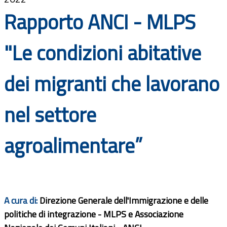
Documenti
Rapporto ANCI - MLPS
Bandi
"Le condizioni abitative
Guide
dei migranti che lavorano
nel settore
agroalimentare”
A cura di:
Direzione Generale dell'Immigrazione e delle
politiche di integrazione - MLPS e Associazione