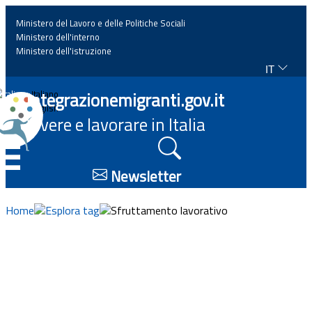
Ministero del Lavoro e delle Politiche Sociali
Ministero dell'interno
Ministero dell'istruzione
IT
Home
Integrazionemigranti.gov.it
Italiano
English
Vivere e lavorare in Italia
News
☰
Approfondimenti
Newsletter
Eventi
Home
Esplora tag
Sfruttamento lavorativo
Normativa
Progetti