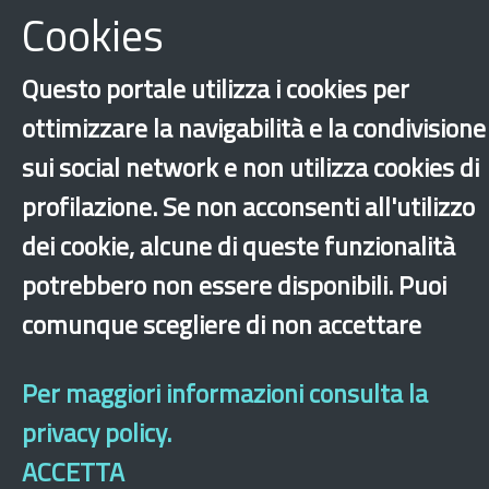
Progetti
Cookies
Questo portale utilizza i cookies per
ottimizzare la navigabilità e la condivisione
Documenti
sui social network e non utilizza cookies di
profilazione. Se non acconsenti all'utilizzo
dei cookie, alcune di queste funzionalità
potrebbero non essere disponibili. Puoi
comunque scegliere di non accettare
‹
›
×
Per maggiori informazioni consulta la
Dichiarazione di accessibilità
Mappa del sito
Legal & Privacy
Contatti
privacy policy.
Sito archeologico
ACCETTA