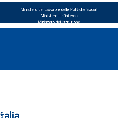
Ministero del Lavoro e delle Politiche Sociali
Ministero dell'interno
Ministero dell'istruzione
v.it
ia
talia