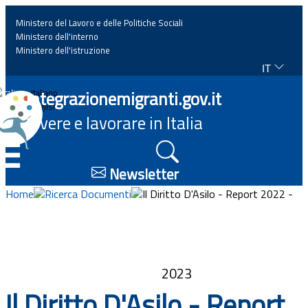
Ministero del Lavoro e delle Politiche Sociali
Ministero dell'interno
Ministero dell'istruzione
IT
Home
Integrazionemigranti.gov.it
Italiano
English
Vivere e lavorare in Italia
News
☰
Approfondimenti
Newsletter
Home
Ricerca Documenti
Il Diritto D'Asilo - Report 2022 -
Eventi
Normativa
2023
Progetti
Il Diritto D'Asilo - Report