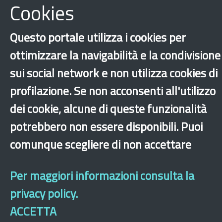
Cookies
Scarica
Questo portale utilizza i cookies per
ottimizzare la navigabilità e la condivisione
sui social network e non utilizza cookies di
profilazione. Se non acconsenti all'utilizzo
Diritti fondamentali
dei cookie, alcune di queste funzionalità
Protezione internazionale
Rifugiati
potrebbero non essere disponibili. Puoi
comunque scegliere di non accettare
‹
›
×
Per maggiori informazioni consulta la
Dichiarazione di accessibilità
Mappa del sito
Legal & Privacy
Contatti
privacy policy.
Sito archeologico
ACCETTA