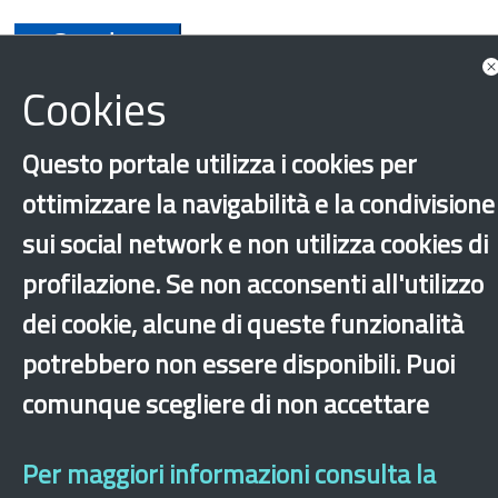
Scarica
Cookies
Questo portale utilizza i cookies per
ottimizzare la navigabilità e la condivisione
sui social network e non utilizza cookies di
Comunità straniere e Paesi d’origine
profilazione. Se non acconsenti all'utilizzo
Presenza nel territorio
Rapporti di ricerca
dei cookie, alcune di queste funzionalità
Cina
potrebbero non essere disponibili. Puoi
comunque scegliere di non accettare
‹
›
×
Per maggiori informazioni consulta la
Dichiarazione di accessibilità
Mappa del sito
Legal & Privacy
Contatti