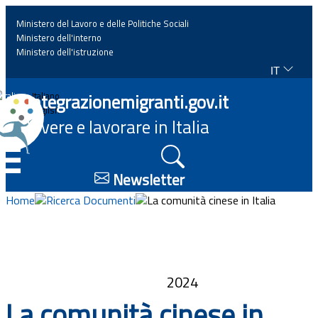
Ministero del Lavoro e delle Politiche Sociali
Ministero dell'interno
Ministero dell'istruzione
IT
Home
Integrazionemigranti.gov.it
Italiano
English
Vivere e lavorare in Italia
News
☰
Approfondimenti
Newsletter
Home
Ricerca Documenti
La comunità cinese in Italia
Eventi
Normativa
2024
Progetti
La comunità cinese in