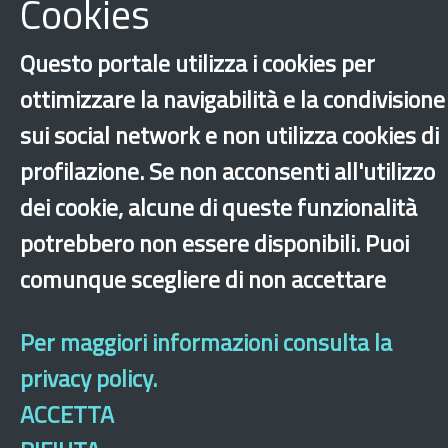
Cookies
Scarica
Questo portale utilizza i cookies per
ottimizzare la navigabilità e la condivisione
sui social network e non utilizza cookies di
profilazione. Se non acconsenti all'utilizzo
dei cookie, alcune di queste funzionalità
Sicilia
Integrazione
Rapporti di ricerca
potrebbero non essere disponibili. Puoi
comunque scegliere di non accettare
‹
›
×
Per maggiori informazioni consulta la
Dichiarazione di accessibilità
Mappa del sito
Legal & Privacy
Contatti
privacy policy.
Sito archeologico
ACCETTA