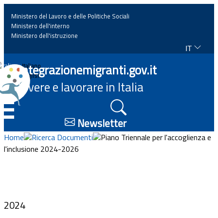
Ministero del Lavoro e delle Politiche Sociali
Ministero dell'interno
Ministero dell'istruzione
IT
Home
Integrazionemigranti.gov.it
Italiano
English
Vivere e lavorare in Italia
News
☰
Approfondimenti
Newsletter
Home
Ricerca Documenti
Piano Triennale per l'accoglienza e
Eventi
l'inclusione 2024-2026
Normativa
Progetti
2024