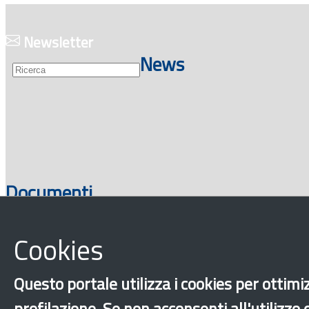
Guide
Newsletter
News
Documenti
Cookies
Questo portale utilizza i cookies per ottimiz
‹
›
×
profilazione. Se non acconsenti all'utilizzo