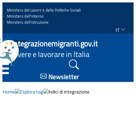
Ministero del Lavoro e delle Politiche Sociali
Ministero dell'interno
Ministero dell'istruzione
IT
Home
Integrazionemigranti.gov.it
Italiano
English
Vivere e lavorare in Italia
News
☰
Approfondimenti
Newsletter
Eventi
Home
Esplora tag
Indici di integrazione
Normativa
Progetti