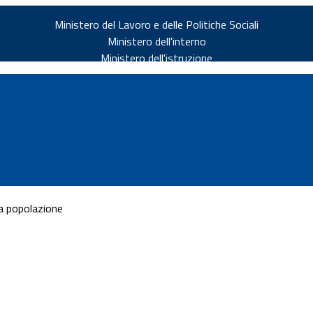
Ministero del Lavoro e delle Politiche Sociali
Ministero dell'interno
Ministero dell'istruzione
a popolazione
v.it
ia