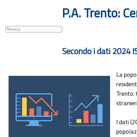
P.A. Trento: 
Guide
Newsletter
Secondo i dati 2024 IS
La popol
resident
Trento. 
stranie
I dati (
popolazi