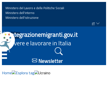
Ministero del Lavoro e delle Politiche Sociali
Ministero dell'interno
Ministero dell'istruzione
IT
Home
Integrazionemigranti.gov.it
Italiano
English
Vivere e lavorare in Italia
News
☰
Approfondimenti
Newsletter
Eventi
Home
Esplora tag
Ucraino
Normativa
Progetti