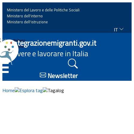
Ministero del Lavoro e delle Politiche Sociali
Ministero dell'interno
Ministero dell'istruzione
IT
Home
Integrazionemigranti.gov.it
Italiano
English
Vivere e lavorare in Italia
News
☰
Approfondimenti
Newsletter
Eventi
Home
Esplora tag
Tagalog
Normativa
Progetti