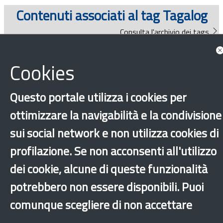
Documenti
Contenuti associati al tag Tagalog
Consulta l'archivio dei tags
Bandi
News
Cookies
Guide
Questo portale utilizza i cookies per
Consulta tutte le news associate
ottimizzare la navigabilità e la condivisione
sui social network e non utilizza cookies di
Guide
profilazione. Se non acconsenti all'utilizzo
dei cookie, alcune di queste funzionalità
potrebbero non essere disponibili. Puoi
comunque scegliere di non accettare
‹
›
×