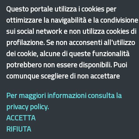
Questo portale utilizza i cookies per
2011
2012
2013
2014
2015
2017
2018
ottimizzare la navigabilità e la condivisione
2019
2020
2021
2022
2023
2024
2025
2026
sui social network e non utilizza cookies di
profilazione. Se non acconsenti all'utilizzo
dei cookie, alcune di queste funzionalità
potrebbero non essere disponibili. Puoi
‹
›
×
comunque scegliere di non accettare
Per maggiori informazioni consulta la
Dichiarazione di accessibilità
Mappa del sito
Legal & Privacy
Contatti
Sito archeologico
privacy policy.
ACCETTA
RIFIUTA