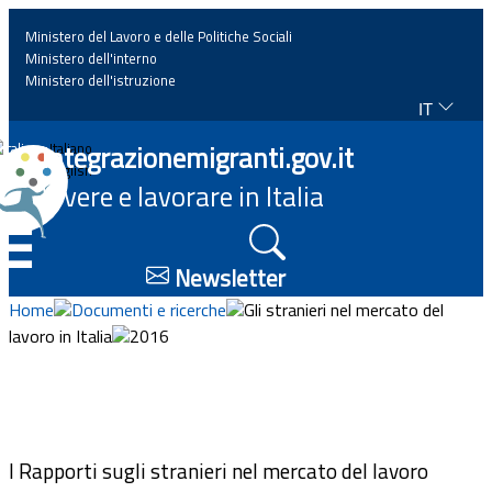
Ministero del Lavoro e delle Politiche Sociali
Ministero dell'interno
Ministero dell'istruzione
IT
Home
Integrazionemigranti.gov.it
Italiano
English
Vivere e lavorare in Italia
News
☰
Approfondimenti
Newsletter
Home
Documenti e ricerche
Gli stranieri nel mercato del
Eventi
lavoro in Italia
2016
Normativa
Progetti
I Rapporti sugli stranieri nel mercato del lavoro