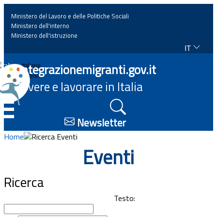
Ministero del Lavoro e delle Politiche Sociali
Ministero dell'interno
Ministero dell'istruzione
IT
Home
Integrazionemigranti.gov.it
Italiano
English
Vivere e lavorare in Italia
News
☰
Approfondimenti
Newsletter
Home
Ricerca Eventi
Eventi
Eventi
Normativa
Ricerca
Progetti
Testo: