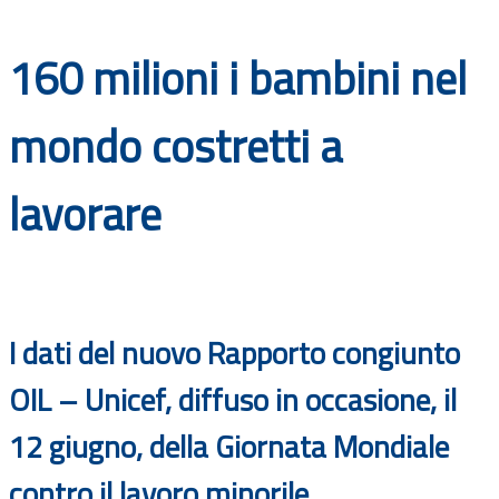
Documenti
160 milioni i bambini nel
Bandi
mondo costretti a
Guide
lavorare
I dati del nuovo Rapporto congiunto
OIL – Unicef, diffuso in occasione, il
12 giugno, della Giornata Mondiale
contro il lavoro minorile