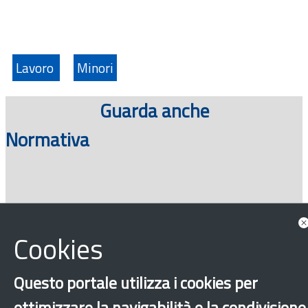
Lavoro
Minori
Guarda anche
Normativa
Cookies
Questo portale utilizza i cookies per
ottimizzare la navigabilità e la condivisione
‹
›
×