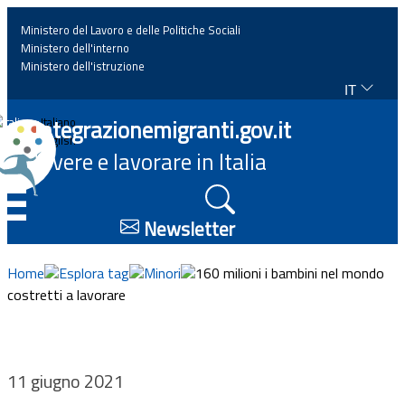
Ministero del Lavoro e delle Politiche Sociali
Ministero dell'interno
Ministero dell'istruzione
IT
Home
Integrazionemigranti.gov.it
Italiano
English
Vivere e lavorare in Italia
News
☰
Approfondimenti
Newsletter
Eventi
Home
Esplora tag
Minori
160 milioni i bambini nel mondo
costretti a lavorare
Normativa
Progetti
11 giugno 2021