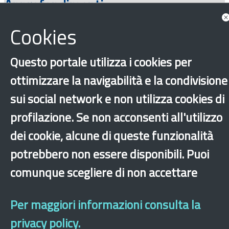
Approfondimenti
Cookies
Questo portale utilizza i cookies per
ottimizzare la navigabilità e la condivisione
sui social network e non utilizza cookies di
profilazione. Se non acconsenti all'utilizzo
‹
›
×
dei cookie, alcune di queste funzionalità
potrebbero non essere disponibili. Puoi
comunque scegliere di non accettare
Dichiarazione di accessibilità
Mappa del sito
Legal & Privacy
Contatti
Sito archeologico
Per maggiori informazioni consulta la
privacy policy.