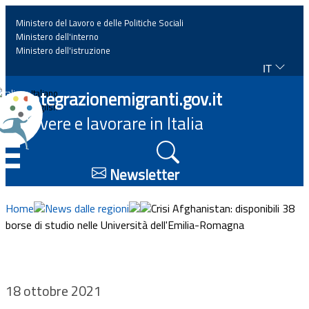
Ministero del Lavoro e delle Politiche Sociali
Ministero dell'interno
Ministero dell'istruzione
IT
Home
Integrazionemigranti.gov.it
Italiano
English
Vivere e lavorare in Italia
News
☰
Approfondimenti
Newsletter
Eventi
Home
News dalle regioni
Crisi Afghanistan: disponibili 38
borse di studio nelle Università dell'Emilia-Romagna
Normativa
Progetti
18 ottobre 2021