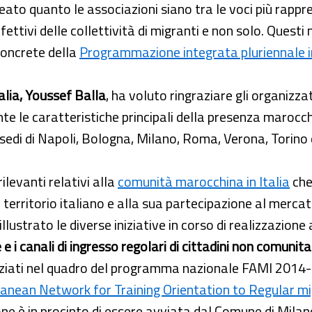
eato quanto le associazioni siano tra le voci più rapp
ffettivi delle collettività di migranti e non solo. Ques
concrete della
Programmazione integrata pluriennale in
lia, Youssef Balla
, ha voluto ringraziare gli organizzat
nte le caratteristiche principali della presenza marocc
 sedi di Napoli, Bologna, Milano, Roma, Verona, Torino
ilevanti relativi alla
comunità marocchina in Italia
che
territorio italiano e alla sua partecipazione al mercat
 illustrato le diverse iniziative in corso di realizzazion
 i canali di ingresso regolari di cittadini non comunitari
nziati nel quadro del programma nazionale FAMI 2014-
anean Network for Training Orientation to Regular mi
ione è in procinto di essere avviata dal Comune di Milan