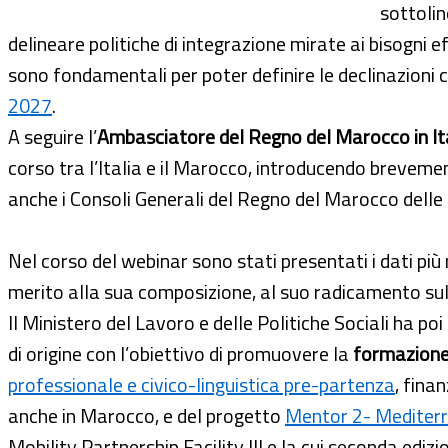
sottolin
delineare politiche di integrazione mirate ai bisogni e
sono fondamentali per poter definire le declinazioni 
2027
.
A seguire l’
Ambasciatore del Regno del Marocco in Ita
corso tra l’Italia e il Marocco, introducendo breveme
anche i Consoli Generali del Regno del Marocco delle
Nel corso del webinar sono stati presentati i dati più r
merito alla sua composizione, al suo radicamento sul 
Il Ministero del Lavoro e delle Politiche Sociali ha poi
di origine con l’obiettivo di promuovere la
formazione e
professionale e civico-linguistica pre-partenza
, fina
anche in Marocco, e del progetto
Mentor 2- Mediterr
Mobility Partnership Facility III e la cui seconda ediz