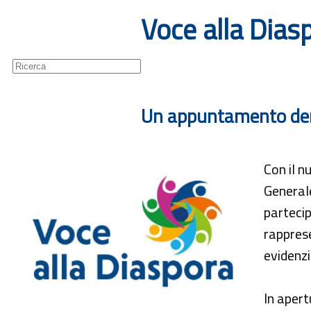
Voce alla Diasp
Guide
Newsletter
Un appuntamento dens
Con il n
Generale
partecip
rapprese
evidenzi
In apert