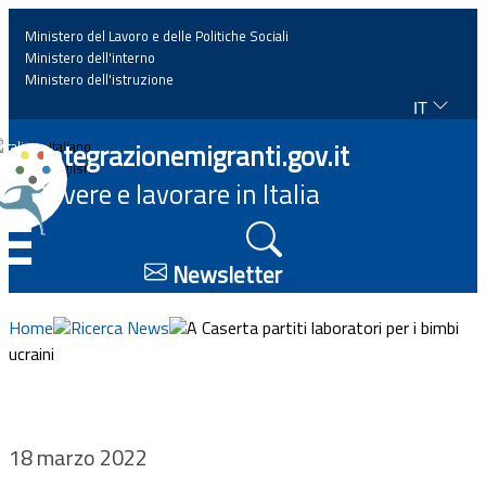
Ministero del Lavoro e delle Politiche Sociali
Ministero dell'interno
Ministero dell'istruzione
IT
Home
Integrazionemigranti.gov.it
Italiano
English
Vivere e lavorare in Italia
News
☰
Approfondimenti
Newsletter
Eventi
Home
Ricerca News
A Caserta partiti laboratori per i bimbi
ucraini
Normativa
Progetti
18 marzo 2022