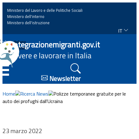
Ministero del Lavoro e delle Politiche Sociali
Ministero dell'interno
Ministero dell'istruzione
IT
Home
Integrazionemigranti.gov.it
Italiano
English
Vivere e lavorare in Italia
News
☰
Approfondimenti
Newsletter
Eventi
Home
Ricerca News
Polizze temporanee gratuite per le
auto dei profughi dall'Ucraina
Normativa
Progetti
23 marzo 2022