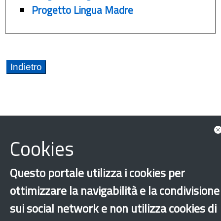
Progetto Lingua Madre
Cookies
Cultura
Fondo Nazionale per le Politiche Migratorie FNPM
Questo portale utilizza i cookies per
Teatro
Arabo
Bengalese
Spagnolo
ottimizzare la navigabilità e la condivisione
Bergamo
sui social network e non utilizza cookies di