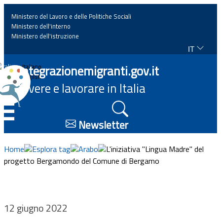
Ministero del Lavoro e delle Politiche Sociali
Ministero dell'interno
Ministero dell'istruzione
IT
Home
Integrazionemigranti.gov.it
Italiano
English
Vivere e lavorare in Italia
News
☰
Approfondimenti
Newsletter
Eventi
Home
Esplora tag
Arabo
L'iniziativa "Lingua Madre" del
progetto Bergamondo del Comune di Bergamo
Normativa
Progetti
12 giugno 2022