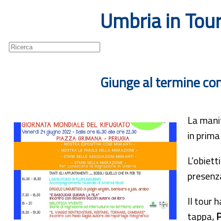
Umbria in Tour
Guide
Newsletter
Giunge al termine con
La manif
in prima
L’obiett
presenz
Il tour 
tappa,
P