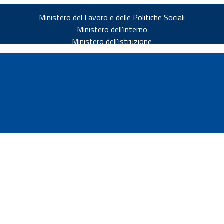
Ministero del Lavoro e delle Politiche Sociali
Ministero dell'interno
Ministero dell'istruzione
v.it
ia