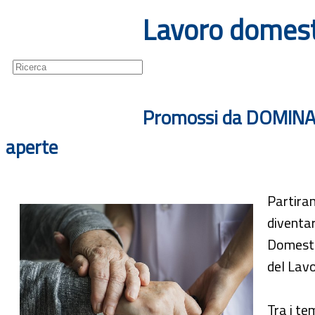
Lavoro domestic
Guide
Newsletter
Promossi da DOMINA i
aperte
Partiran
diventar
Domestic
del Lavo
Tra i te