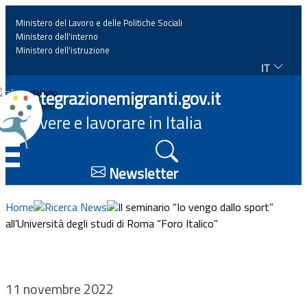
Ministero del Lavoro e delle Politiche Sociali
Ministero dell'interno
Ministero dell'istruzione
IT
Home
Integrazionemigranti.gov.it
Italiano
English
Vivere e lavorare in Italia
News
☰
Approfondimenti
Newsletter
Eventi
Home
Ricerca News
Il seminario “Io vengo dallo sport”
all’Università degli studi di Roma “Foro Italico”
Normativa
Progetti
11 novembre 2022