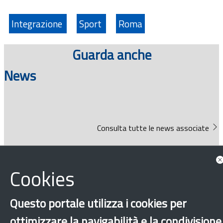
Integrazione
Sport
Roma
Guarda anche
News
Consulta tutte le news associate
Cookies
Questo portale utilizza i cookies per
ottimizzare la navigabilità e la condivisione
‹
›
×