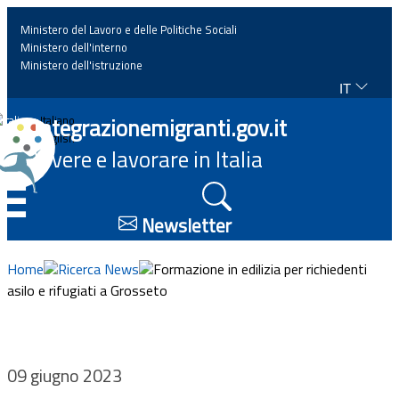
Ministero del Lavoro e delle Politiche Sociali
Ministero dell'interno
Ministero dell'istruzione
IT
Home
Integrazionemigranti.gov.it
Italiano
English
Vivere e lavorare in Italia
News
☰
Approfondimenti
Newsletter
Eventi
Home
Ricerca News
Formazione in edilizia per richiedenti
asilo e rifugiati a Grosseto
Normativa
Progetti
09 giugno 2023