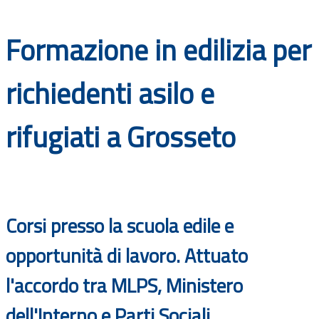
Documenti
Formazione in edilizia per
Bandi
richiedenti asilo e
Guide
rifugiati a Grosseto
Corsi presso la scuola edile e
opportunità di lavoro. Attuato
l'accordo tra MLPS, Ministero
dell'Interno e Parti Sociali