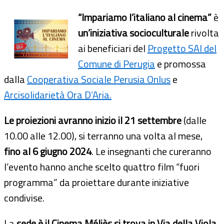
“Impariamo l’italiano al cinema”
è
un’iniziativa socioculturale
rivolta
ai beneficiari del
Progetto SAI del
Comune di Perugia
e promossa
dalla
Cooperativa Sociale Perusia Onlus
e
Arcisolidarietà Ora D’Aria.
Le proiezioni avranno inizio il 21 settembre
(dalle
10.00 alle 12.00), si terranno una volta al mese,
fino al 6 giugno 2024
. Le insegnanti che cureranno
l’evento hanno anche scelto quattro film “fuori
programma” da proiettare durante iniziative
condivise.
La
sede è il Cinema Méliès si trova in Via della Viola,