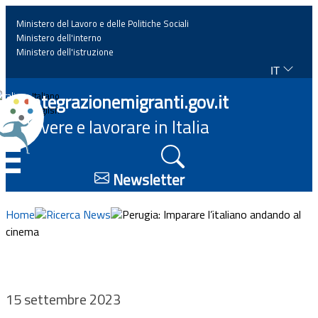
Ministero del Lavoro e delle Politiche Sociali
Ministero dell'interno
Ministero dell'istruzione
IT
Home
Integrazionemigranti.gov.it
Italiano
English
Vivere e lavorare in Italia
News
☰
Approfondimenti
Newsletter
Eventi
Home
Ricerca News
Perugia: Imparare l’italiano andando al
cinema
Normativa
Progetti
15 settembre 2023