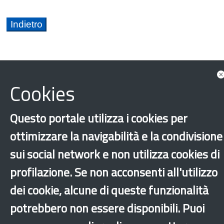
Cookies
Integrazione
Rifugiati
Altri comuni
Questo portale utilizza i cookies per
Bari
Bari
Bergamo
Bologna
ottimizzare la navigabilità e la condivisione
Milano
Napoli
Palermo
Roma
sui social network e non utilizza cookies di
Torino
profilazione. Se non acconsenti all'utilizzo
dei cookie, alcune di queste funzionalità
‹
›
×
potrebbero non essere disponibili. Puoi