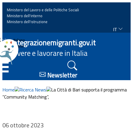
Ministero del Lavoro e delle Politiche Sociali
Ministero dell'interno
Ministero dell'istruzione
IT
Home
Integrazionemigranti.gov.it
Italiano
English
Vivere e lavorare in Italia
News
☰
Approfondimenti
Newsletter
Eventi
Home
Ricerca News
La Città di Bari supporta il programma
“Community Matching”,
Normativa
Progetti
06 ottobre 2023