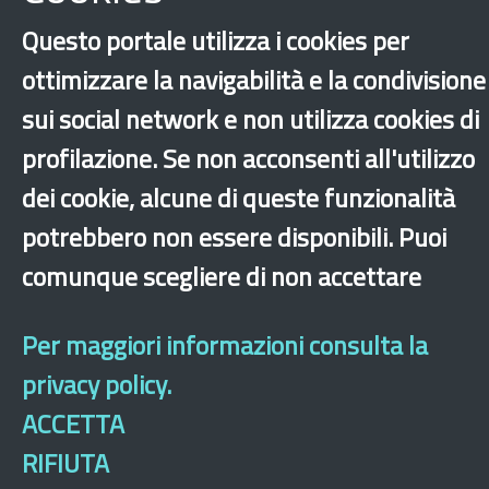
Questo portale utilizza i cookies per
ottimizzare la navigabilità e la condivisione
Bandi
sui social network e non utilizza cookies di
profilazione. Se non acconsenti all'utilizzo
dei cookie, alcune di queste funzionalità
potrebbero non essere disponibili. Puoi
comunque scegliere di non accettare
‹
›
×
Per maggiori informazioni consulta la
Dichiarazione di accessibilità
Mappa del sito
Legal & Privacy
Contatti
privacy policy.
Sito archeologico
ACCETTA
RIFIUTA