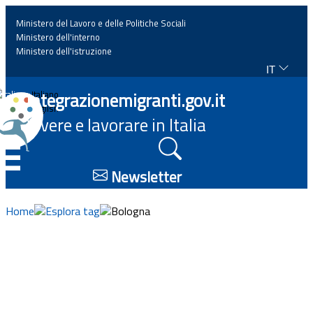
Ministero del Lavoro e delle Politiche Sociali
Ministero dell'interno
Ministero dell'istruzione
IT
Home
Integrazionemigranti.gov.it
Italiano
English
Vivere e lavorare in Italia
News
☰
Approfondimenti
Newsletter
Eventi
Home
Esplora tag
Bologna
Normativa
Progetti