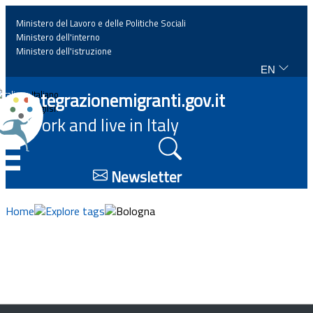
Ministero del Lavoro e delle Politiche Sociali
Ministero dell'interno
Ministero dell'istruzione
EN
Home
Integrazionemigranti.gov.it
Italiano
English
Work and live in Italy
News
☰
Highlights
Newsletter
Events
Home
Explore tags
Bologna
Regulations and law
Projects