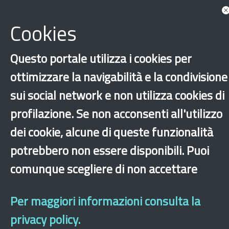
Documents
Associated with Bologna
Cookies
Show more tags
There are no elements associated with Bologna
Questo portale utilizza i cookies per
‹
›
×
ottimizzare la navigabilità e la condivisione
sui social network e non utilizza cookies di
profilazione. Se non acconsenti all'utilizzo
Dichiarazione di accessibilità
Site map
Legal & Privacy
Contacts
Old
website
dei cookie, alcune di queste funzionalità
potrebbero non essere disponibili. Puoi
comunque scegliere di non accettare
Per maggiori informazioni consulta la
privacy policy.