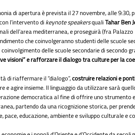
onia di apertura è prevista il 27 novembre, alle 9:30, 
 con l’intervento di
keynote speakers
quali
Tahar Ben J
onali dell’area mediterranea, e proseguirà (fra Palazzo 
dimento che coinvolgeranno studenti delle scuole second
 il coinvolgimento delle scuole secondarie di secondo g
ve visioni” e rafforzare il dialogo tra culture per la co
tà di riaffermare il “dialogo”,
costruire relazioni e pon
e agire insieme. Il linguaggio da utilizzare sarà quell
ione democratica al fine di offrire uno strumento e un
nea, partendo da una ricognizione storica, per prende
le, pace, educazione, ambiente e sviluppo culturale e 
le economie e i popoli d’Oriente e d’Occidente da secol