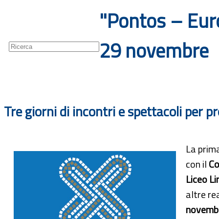
"Pontos – Euro
Guide
Newsletter
29 novembre
Tre giorni di incontri e spettacoli per 
La prima
con il
C
Liceo Li
altre re
novemb