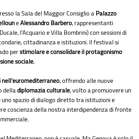
presso la Sala del Maggior Consiglio a
Palazzo
elloun
e
Alessandro Barbero
, rappresentanti
Ducale, l'Acquario e Villa Bombrini) con sessioni di
arie, cittadinanza e istituzioni. Il festival si
rado per
stimolare e consolidare il protagonismo
esione sociale.
ti nell’euromediterraneo
, offrendo alle nuove
o della
diplomazia culturale
, volto a promuovere un
o spazio di dialogo diretto tra istituzioni e
re coscienza della nostra interdipendenza di fronte
commerciale.
i nel Mediterraneo, non è casuale. Ma Genova è solo il