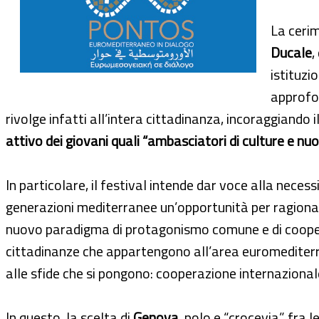
La cerim
Ducale
,
istituzi
approfon
rivolge infatti all’intera cittadinanza, incoraggiando
attivo dei giovani quali “ambasciatori di culture e nuo
In particolare, il festival intende dar voce alla necessi
generazioni mediterranee un’opportunità per ragionare 
nuovo paradigma di protagonismo comune e di cooperaz
cittadinanze che appartengono all’area euromediterra
alle sfide che si pongono: cooperazione internaziona
In questo, la scelta di
Genova
, polo e “crocevia” fra 