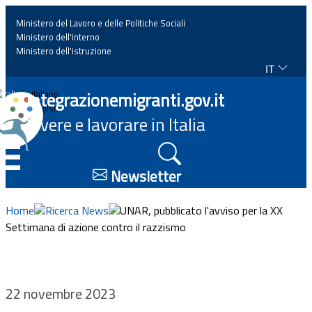
Ministero del Lavoro e delle Politiche Sociali
Ministero dell'interno
Ministero dell'istruzione
IT
Home
Integrazionemigranti.gov.it
Italiano
English
Vivere e lavorare in Italia
News
☰
Approfondimenti
Newsletter
Eventi
Home
Ricerca News
UNAR, pubblicato l'avviso per la XX
Settimana di azione contro il razzismo
Normativa
Progetti
22 novembre 2023