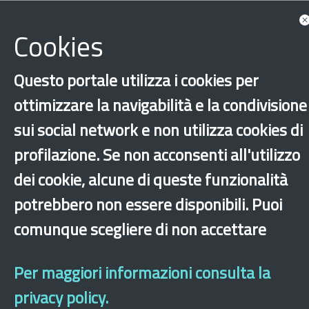
Cookies
Questo portale utilizza i cookies per
ottimizzare la navigabilità e la condivisione
sui social network e non utilizza cookies di
Bandi e opportunità
Discriminazione
profilazione. Se non acconsenti all'utilizzo
‹
›
×
dei cookie, alcune di queste funzionalità
potrebbero non essere disponibili. Puoi
comunque scegliere di non accettare
Dichiarazione di accessibilità
Mappa del sito
Legal & Privacy
Contatti
Sito archeologico
Per maggiori informazioni consulta la
privacy policy.