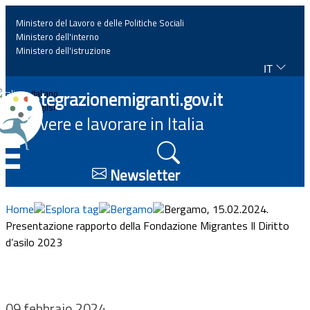
Ministero del Lavoro e delle Politiche Sociali
Ministero dell'interno
Ministero dell'istruzione
IT
Home
Integrazionemigranti.gov.it
Italiano
English
Vivere e lavorare in Italia
News
☰
Approfondimenti
Newsletter
Eventi
Home
Esplora tag
Bergamo
Bergamo, 15.02.2024.
Presentazione rapporto della Fondazione Migrantes Il Diritto
d’asilo 2023
Normativa
Progetti
09 febbraio 2024