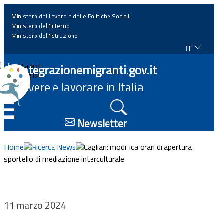
Ministero del Lavoro e delle Politiche Sociali
Ministero dell'interno
Ministero dell'istruzione
IT
Home
Integrazionemigranti.gov.it
Italiano
English
Vivere e lavorare in Italia
News
☰
Approfondimenti
Newsletter
Eventi
Home
Ricerca News
Cagliari: modifica orari di apertura
sportello di mediazione interculturale
Normativa
Progetti
11 marzo 2024