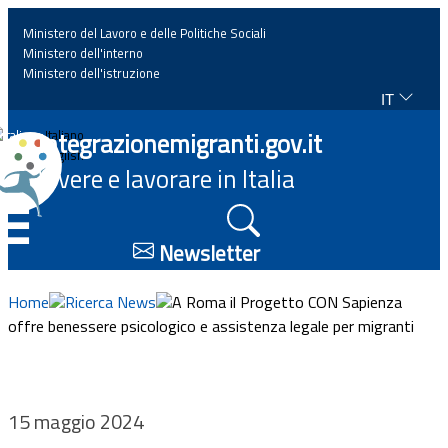
Ministero del Lavoro e delle Politiche Sociali
Ministero dell'interno
Ministero dell'istruzione
IT
Home
Integrazionemigranti.gov.it
Italiano
English
Vivere e lavorare in Italia
News
☰
Approfondimenti
Newsletter
Eventi
Home
Ricerca News
A Roma il Progetto CON Sapienza
offre benessere psicologico e assistenza legale per migranti
Normativa
Progetti
15 maggio 2024