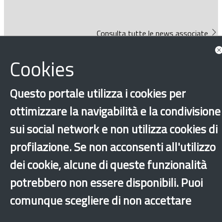
Consulta tutte le news associate
Cookies
Questo portale utilizza i cookies per
ottimizzare la navigabilità e la condivisione
‹
›
×
sui social network e non utilizza cookies di
profilazione. Se non acconsenti all'utilizzo
dei cookie, alcune di queste funzionalità
Dichiarazione di accessibilità
Mappa del sito
Legal & Privacy
Contatti
Sito archeologico
potrebbero non essere disponibili. Puoi
comunque scegliere di non accettare