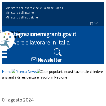
Ministero del Lavoro e delle Politiche Sociali
Ministero dell'interno
Ministero dell'istruzione
IT
Home
Integrazionemigranti.gov.it
Italiano
English
Vivere e lavorare in Italia
News
☰
Approfondimenti
Newsletter
Eventi
Home
Ricerca News
Case popolari, incostituzionale chiedere
anzianità di residenza e lavoro in Regione
Normativa
Progetti
01 agosto 2024