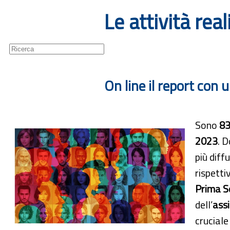
Le attività rea
Guide
Newsletter
On line il report con 
Sono
83
2023
. D
più diff
rispetti
Prima S
dell’
assi
cruciale