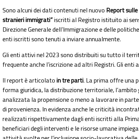
Sono alcuni dei dati contenuti nel nuovo
Report sulle 
stranieri immigrati”
iscritti al Registro istituito ai s
Direzione Generale dell’Immigrazione e delle politiche 
enti iscritti sono tenuti a inviare annualmente.
Gli enti attivi nel 2023 sono distribuiti su tutto il t
frequente anche l’iscrizione ad altri Registri. Gli enti
Il report è articolato
in tre parti
. La prima offre una p
forma giuridica, la distribuzione territoriale, l’ambito
analizzata la propensione o meno a lavorare in partena
di provenienza. In evidenza anche le criticità incontrat
realizzati rispettivamente dagli enti iscritti alla Prim
beneficiari degli interventi e le risorse umane impiegat
attività svolte per l’inclusione socio-lavorativa delle