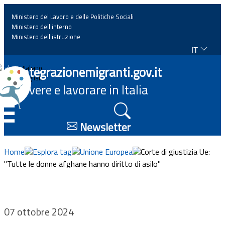
Ministero del Lavoro e delle Politiche Sociali
Ministero dell'interno
Ministero dell'istruzione
IT
Home
Integrazionemigranti.gov.it
Italiano
English
Vivere e lavorare in Italia
News
☰
Approfondimenti
Newsletter
Eventi
Home
Esplora tag
Unione Europea
Corte di giustizia Ue:
"Tutte le donne afghane hanno diritto di asilo"
Normativa
Progetti
07 ottobre 2024